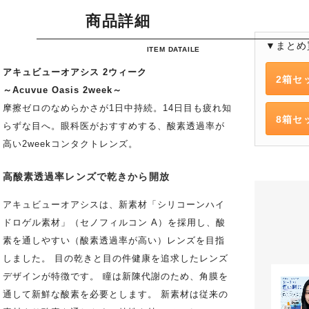
商品詳細
▼まとめ
ITEM DATAILE
アキュビューオアシス 2ウィーク
2箱セ
～Acuvue Oasis 2week～
摩擦ゼロのなめらかさが1日中持続。14日目も疲れ知
8箱セ
らずな目へ。眼科医がおすすめする、酸素透過率が
高い2weekコンタクトレンズ。
高酸素透過率レンズで乾きから開放
アキュビューオアシスは、新素材「シリコーンハイ
ドロゲル素材」（セノフィルコン A）を採用し、酸
素を通しやすい（酸素透過率が高い）レンズを目指
しました。 目の乾きと目の件健康を追求したレンズ
デザインが特徴です。 瞳は新陳代謝のため、角膜を
通して新鮮な酸素を必要とします。 新素材は従来の