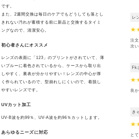
です。
また、2週間交換は毎日のケアでもどうしても落とし
レ
きれない汚れが蓄積する前に新品と交換するタイミ
★
ングなので、清潔安心。
注文
初心者さんにオススメ
次い
レンズの表面に「123」のプリントがされていて、薄
いブルーに着色されているから、ケースから取り出
Fk
しやすく、裏表が分かりやすい！レンズの中心が厚
★
く作られているので、型崩れしにくいので、着脱し
やすいレンズです。
良か
UVカット加工
き
UV-B波を約99％、UV-A波を約96％カットします。
★
あらゆるニーズに対応
とて