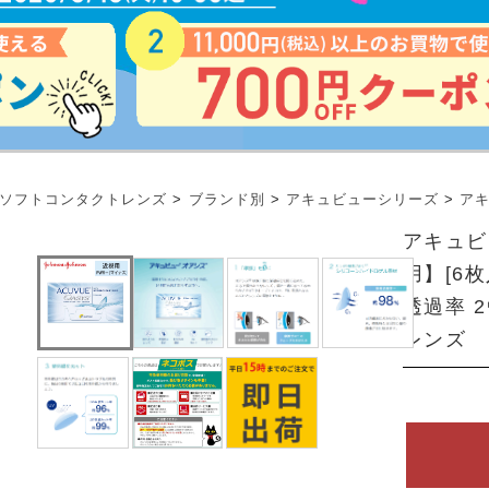
ソフトコンタクトレンズ
>
ブランド別
>
アキュビューシリーズ
>
アキ
アキュビ
用】[6
透過率 
レンズ