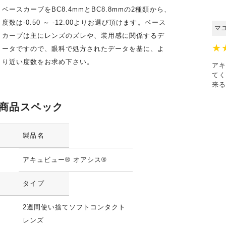
ベースカーブをBC8.4mmとBC8.8mmの2種類から、
度数は-0.50 ～ -12.00よりお選び頂けます。ベース
マ
カーブは主にレンズのズレや、装用感に関係するデ
★
ータですので、眼科で処方されたデータを基に、よ
り近い度数をお求め下さい。
アキ
てく
来る
商品スペック
製品名
アキュビュー® オアシス®
タイプ
2週間使い捨てソフトコンタクト
レンズ