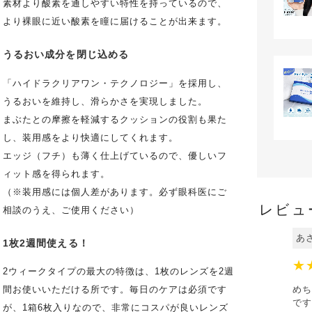
素材より酸素を通しやすい特性を持っているので、
より裸眼に近い酸素を瞳に届けることが出来ます。
うるおい成分を閉じ込める
「ハイドラクリアワン・テクノロジー」を採用し、
うるおいを維持し、滑らかさを実現しました。
まぶたとの摩擦を軽減するクッションの役割も果た
し、装用感をより快適にしてくれます。
エッジ（フチ）も薄く仕上げているので、優しいフ
ィット感を得られます。
（※装用感には個人差があります。必ず眼科医にご
レビュ
相談のうえ、ご使用ください）
あ
1枚2週間使える！
★
2ウィークタイプの最大の特徴は、1枚のレンズを2週
めち
間お使いいただける所です。毎日のケアは必須です
です
が、1箱6枚入りなので、非常にコスパが良いレンズ