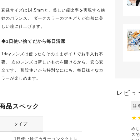
直径サイズは14.5mmと、美しい瞳比率を実現する絶
妙のバランス。 ダークカラーのフチどりが自然に美
しい瞳に仕上げます。
◆1日使い捨てだから毎日清潔
1dayレンズは使ったらそのままポイ！でお手入れ不
要。 次のレンズは新しいものを開けるから、安心安
全です。 普段使いから特別なににも、毎日様々なカ
ラーが楽しめます。
レビュ
商品スペック
は
★
タイプ
めち
ズ的
1日使い捨てカラーコンタクトレ